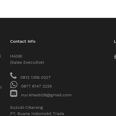
Contact Info
L
i
HASBI
(Sales Executive)
0812 1356 0227
0877 8147 2229
i
nur.khasbi26@gmail.com
Suzuki Cikarang
PT. Buana Indomobil Trada