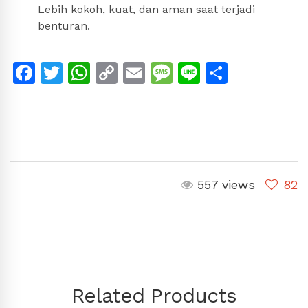
Lebih kokoh, kuat, dan aman saat terjadi
benturan.
Facebook
Twitter
WhatsApp
Copy
Email
Message
Line
Share
Link
557 views
82
Related Products