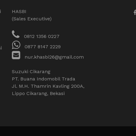
i
HASBI
(Sales Executive)
0812 1356 0227
0877 8147 2229
i
nur.khasbi26@gmail.com
Suzuki Cikarang
PT. Buana Indomobil Trada
Jl. M.H. Thamrin Kavling 200A,
Lippo Cikarang, Bekasi