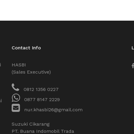
Contact Info
L
i
HASBI
(Sales Executive)
0812 1356 0227
0877 8147 2229
i
nur.khasbi26@gmail.com
Suzuki Cikarang
PT. Buana Indomobil Trada