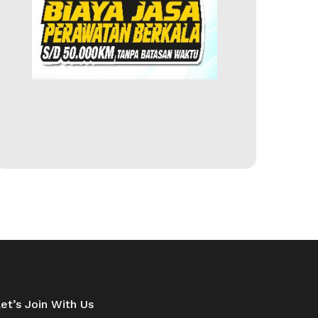
et’s Join With Us