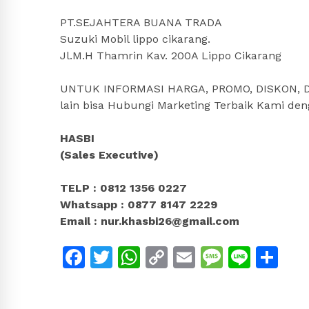
PT.SEJAHTERA BUANA TRADA
Suzuki Mobil lippo cikarang.
Jl.M.H Thamrin Kav. 200A Lippo Cikarang
UNTUK INFORMASI HARGA, PROMO, DISKON, DP
lain bisa Hubungi Marketing Terbaik Kami de
HASBI
(Sales Executive)
TELP : 0812 1356 0227
Whatsapp : 0877 8147 2229
Email : nur.khasbi26@gmail.com
Facebook
Twitter
WhatsApp
Copy
Email
Messag
Line
Sh
Link