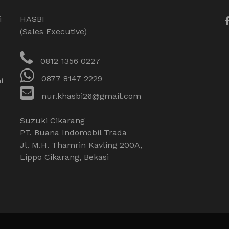
i
HASBI
(Sales Executive)
0812 1356 0227
0877 8147 2229
i
nur.khasbi26@gmail.com
Suzuki Cikarang
PT. Buana Indomobil Trada
Jl. M.H. Thamrin Kavling 200A,
Lippo Cikarang, Bekasi