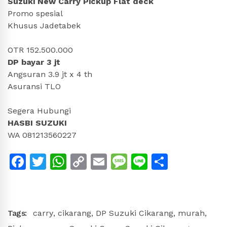
Suzuki New Carry Pickup Flat deck
Promo spesial
Khusus Jadetabek
OTR 152.500.000
DP bayar 3 jt
Angsuran 3.9 jt x 4 th
Asuransi TLO
Segera Hubungi
HASBI SUZUKI
WA 081213560227
Facebook
Twitter
WhatsApp
Copy
Email
Message
Line
Share
Link
Tags:
carry
,
cikarang
,
DP Suzuki Cikarang
,
murah
,